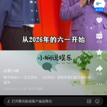
关注
1
评论
收藏
@
善小娴
分享
鞠萍姐姐六一正式退休，《大风车》曾陪伴我们度过美好的
童年
2026-06-01 13:34
发布于
福建
打开
腾讯新闻客户端说两句