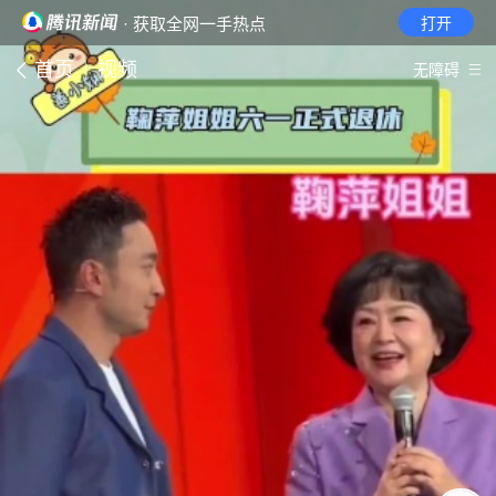
· 获取全网一手热点
打开
首页
视频
无障碍