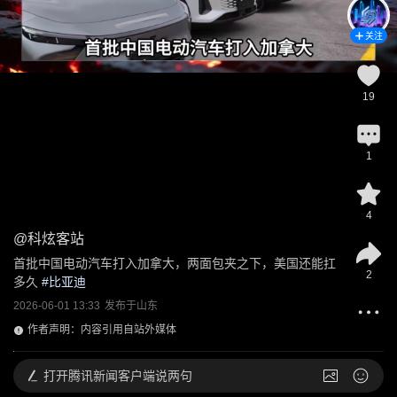
关注
19
1
4
@
科炫客站
首批中国电动汽车打入加拿大，两面包夹之下，美国还能扛
2
多久
 #
比亚迪
2026-06-01 13:33
发布于
山东
作者声明：内容引用自站外媒体
打开
腾讯新闻客户端说两句