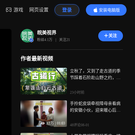
游戏
网页设置
登录
安装电脑版
内容更精彩
皖美视界
关注
粉丝
4.1万
|
关注
21
作者最新视频
立秋了，又到了走古道的季
节踩着石阶赴山野之约，山
水不语，治愈所有疲惫
349
|
01:00
23小时前
手拎蛇皮袋牵视障母亲看病
的安徽小伙，迎来暖心后
续：袋子所属企业赴医院捐
3.2万
|
01:03
助，网友：他做母亲的眼睛
48评论
08-01
他们回应他的孝心