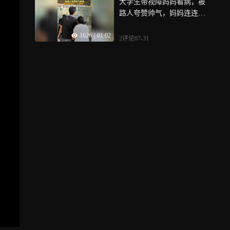
大学生带视障妈妈看病，被
路人夸赞帅气，妈妈连连问
“个是帅”，语气藏不住的开
1626
|
01:02
心骄傲
2评论
07-31