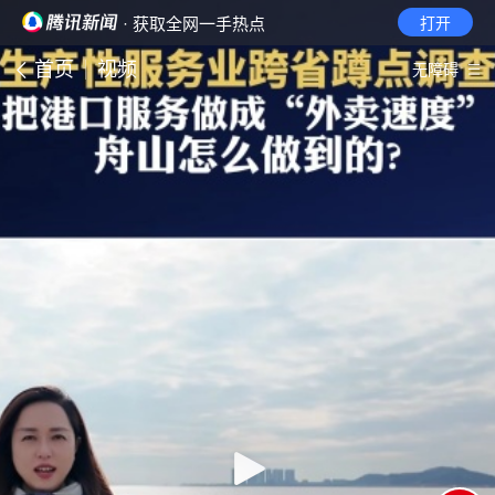
· 获取全网一手热点
打开
首页
视频
无障碍