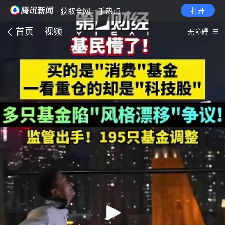
· 获取全网一手热点
打开
首页
视频
无障碍