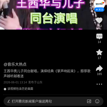
关注
143
14
17
@
音乐大热点
王茜华携儿子同台献唱，演绎经典《掌声响起来》，醇厚歌
165
声越听越着迷
2026-06-01 13:14
发布于
山东
该视频包含历史画面
打开
腾讯新闻客户端说两句