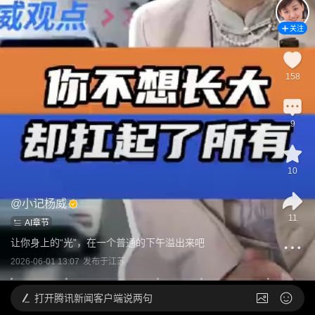
关注
158
9
10
@
小记杨威
11
AI章节
让你身上的“光”，在一个普通的下午溢出来吧
2026-06-01 13:07
发布于
江苏
打开
腾讯新闻客户端说两句