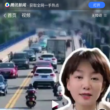
· 获取全网一手热点
打开
首页
视频
无障碍