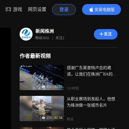
游戏
网页设置
登录
安装电脑版
内容更精彩
新闻株洲
关注
粉丝
5632
|
关注
2
作者最新视频
感谢广东奥普特卢总的邀
请，让我们在株洲厂BA的赛
场再次领略Trigger的风采
111
|
02:02
5小时前
从职业赛场到发起人，他想
为株洲做一张城市名片
255
|
01:54
昨天