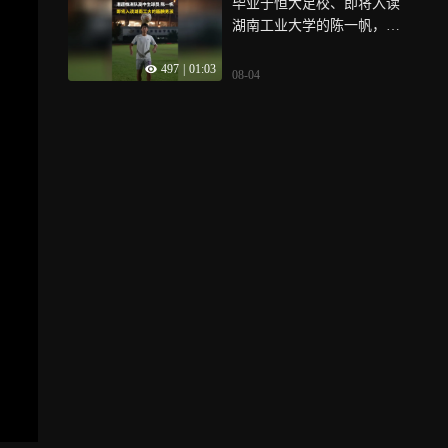
毕业于恒大足校、即将入读
湖南工业大学的陈一帆，今
年湘超选择为株洲队效力
497
|
01:03
08-04