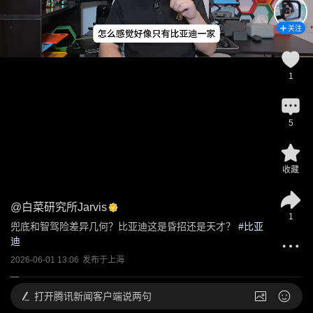
关注
1
5
收藏
@
白菜研究所Jarvis
1
兜底和智驾险差异几何？比亚迪这是昏招还是天才？
 #
比亚
迪
2026-06-01 13:06
发布于
上海
打开
腾讯新闻客户端说两句