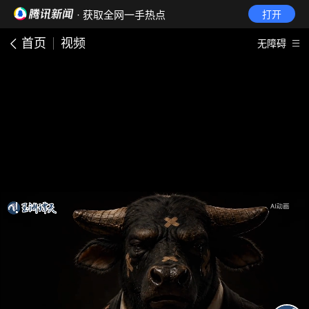
· 获取全网一手热点
打开
首页
视频
无障碍