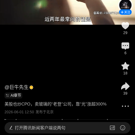
关注
29
6
18
@
巨牛先生
39
AI章节
美股也炒CPO，卖玻璃的“老登”公司，靠“光”涨超300%
2026-06-01 12:50
发布于
北京
打开
腾讯新闻客户端说两句