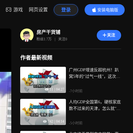
游戏
网页设置
登录
安装电脑版
内容更精彩
房产干货铺
关注
粉丝
1.7万
|
关注
0
作者最新视频
广州GDP增速反超杭州！趴
窝5年的“过气一线”，这次做
对了什么？
11
|
04:27
-7小时前
人均GDP全国第6，硬核家底
数不过来的天津，怎么就“衰
落”了？
742
|
04:14
-5小时前