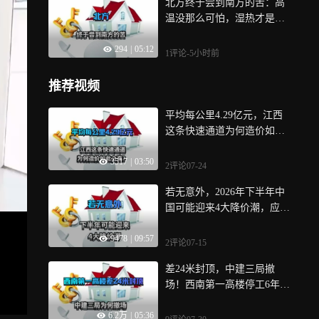
北方终于尝到南方的苦：高
温没那么可怕，湿热才是真
正考验
294
|
05:12
1评论
-5小时前
推荐视频
平均每公里4.29亿元，江西
这条快速通道为何造价如此
之高？
3517
|
03:50
2评论
07-24
若无意外，2026年下半年中
国可能迎来4大降价潮，应早
做准备
9478
|
09:57
2评论
07-15
差24米封顶，中建三局撤
场！西南第一高楼停工6年后
央企接手
6.2万
|
05:36