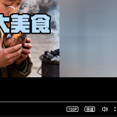
720P
倍速