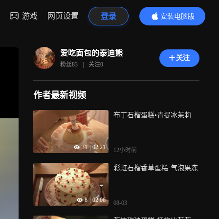
游戏
网页设置
登录
安装电脑版
内容更精彩
爱吃面包的泰迪熊
关注
粉丝
83
|
关注
0
作者最新视频
布丁石榴蛋糕•青提冰茉莉
31
|
02:21
12小时前
彩虹石榴香草蛋糕·气泡果冻
8
|
02:06
08-03