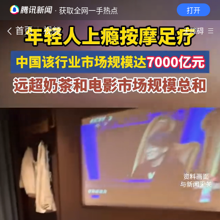
· 获取全网一手热点
打开
首页
视频
无障碍