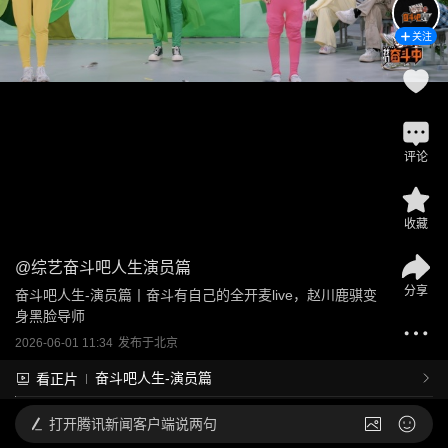
关注
评论
收藏
@
综艺奋斗吧人生演员篇
分享
奋斗吧人生-演员篇丨奋斗有自己的全开麦live，赵川鹿骐变
身黑脸导师
2026-06-01 11:34
发布于
北京
奋斗吧人生-演员篇
看正片
打开
腾讯新闻客户端说两句