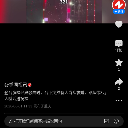
关注
1
评论
1
@
掌闻视讯
2
登台演唱经典歌曲时，台下突然有人当众求婚，邓超带3万
人喊话送祝福
2026-06-01 11:33
发布于
重庆
打开
腾讯新闻客户端说两句