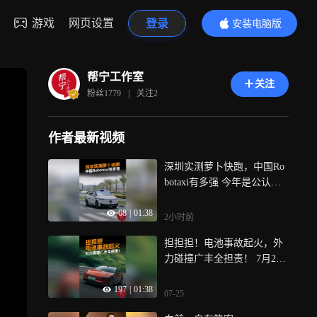
游戏
网页设置
登录
安装电脑版
内容更精彩
帮宁工作室
关注
粉丝
1779
|
关注
2
作者最新视频
深圳实测萝卜快跑，中国Ro
botaxi有多强 今年是公认的R
obotaxi规模商业化元年，全
68
|
01:38
球自动驾驶赛道形成清晰竞
2小时前
争格局，大洋彼岸洛杉矶孕
担担担！电池事故起火，外
育Waymo，而在中国，深圳
力碰撞广丰全担责！ 7月24
成为无人驾驶标杆之城，近
日晚，广汽丰田举办铂智7用
期我们走上深圳街头，实地
197
|
01:38
户大会，针对铂智7和铂智3
感受中国Robotaxi水平
07-25
X，广汽丰田升级电池事故