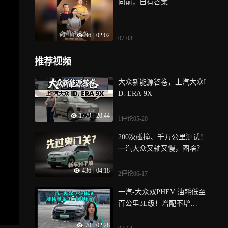
向前，自有答案
起火厂家全担责政策，并提
供三电系统终身质保，用硬
实力支撑全套兜底承诺，为
36
|
02:02
新能源汽车行业树立全新责
07-08
任标杆
推荐视频
大众新能源答卷，上汽大众I
D. ERA 9X
1779
|
20:44
1评论
05-20
200次碰撞、千万公里测试！
一汽大众又轴又慢，图啥？
436
|
04:18
2评论
06-17
一汽-大众双PHEV 油耗低至
百公里3L级！增配不增
价？！
70
|
02:28