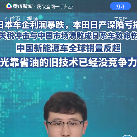
· 获取全网一手热点
打开
首页
视频
无障碍