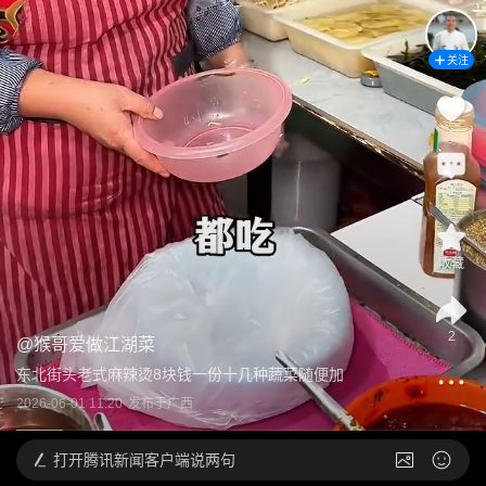
关注
1
收藏
2
@
猴哥爱做江湖菜
东北街头老式麻辣烫8块钱一份十几种蔬菜随便加
2026-06-01 11:20
发布于
广西
打开
腾讯新闻客户端说两句