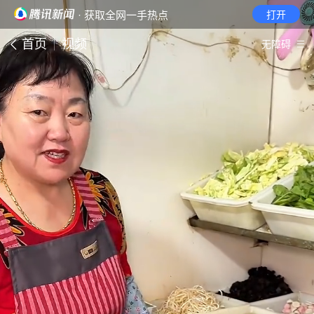
· 获取全网一手热点
打开
首页
视频
无障碍