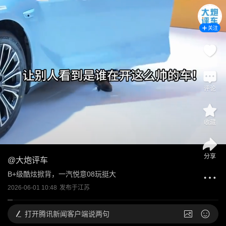
关注
评论
收藏
分享
@
大炮评车
B+级酷炫掀背，一汽悦意08玩挺大
2026-06-01 10:48
发布于
江苏
打开
腾讯新闻客户端说两句