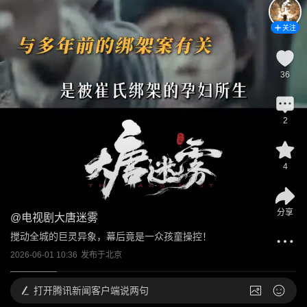
关注
36
2
4
分享
@
电视剧大唐迷雾
搅动全城的巨灵异象，幕后竟是一众孩童操控！
2026-06-01 10:36
发布于
北京
打开
腾讯新闻客户端说两句