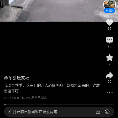
关注
16
25
2
@
车研玩家社
20
我滴个乖乖，这车开的让人心惊胆战，驾照怎么来的，谁敢
坐这车呀
2026-06-01 10:29
发布于
湖北
打开
腾讯新闻客户端说两句