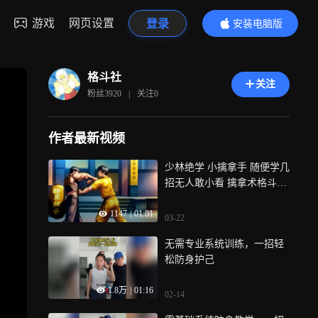
游戏
网页设置
登录
安装电脑版
内容更精彩
格斗社
关注
粉丝
3920
|
关注
0
作者最新视频
少林绝学 小擒拿手 随便学几
招无人敢小看 擒拿术格斗实
战教学
1147
|
01:01
03-22
无需专业系统训练，一招轻
松防身护己
1.8万
|
01:16
02-14