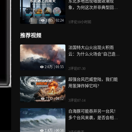
东北多地出现墙面返潮现
象，为何这次并非典型回南
天？
3705
|
02:24
1评论
10小时前
推荐视频
法国特大山火出现火积雨
云：为什么火场会“自己造天
气”？
2.0万
|
01:55
2评论
07-30
超强台风巴威登陆，我们能
用氢弹炸掉它吗?
7132
|
04:12
3评论
07-14
白海豚可能吞并另一台风！
多个台风来袭，是否会相互
影响？
1.4万
|
00:58