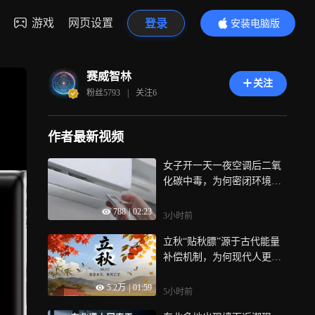
游戏
网页设置
登录
安装电脑版
内容更精彩
赛威智林
关注
粉丝
5793
|
关注
6
作者最新视频
女子开一天一夜空调后二氧
化碳中毒，为何密闭环境比
空调更危险？
788
|
02:23
3小时前
立秋“贴秋膘”源于古代能量
补偿机制，为何现代人更该
贴营养而非贴脂肪？
5.2万
|
01:59
5小时前