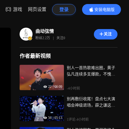
游戏
网页设置
登录
安装电脑版
内容更精彩
曲动弦情
关注
粉丝
2.2万
|
关注
0
作者最新视频
别人一首热歌难出圈，黄子
弘凡连续多支爆款，不愧全
民爆款制造机
22
|
06:09
-4小时前
别再敷衍收尾！盘点七大演
唱会神级退场，薛之谦这一
跪碾压所有人
56
|
05:13
1评论
-4小时前