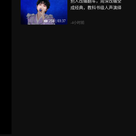
别人改编翻车，周深改编全
成经典，教科书级人声演绎
254
|
03:37
-4小时前