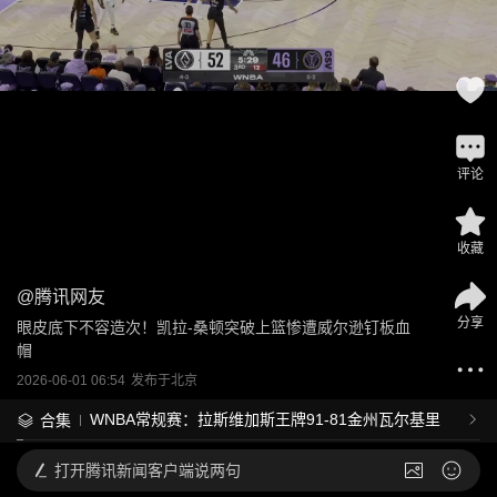
评论
收藏
@
腾讯网友
分享
眼皮底下不容造次！凯拉-桑顿突破上篮惨遭威尔逊钉板血
帽
2026-06-01 06:54
发布于
北京
WNBA常规赛：拉斯维加斯王牌91-81金州瓦尔基里
合集
打开
腾讯新闻客户端说两句