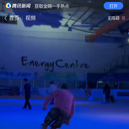
· 获取全网一手热点
打开
首页
视频
无障碍