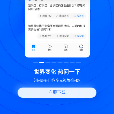
致
世界变化 热问一下
好问题好回答 多元视角看问题
立即下载