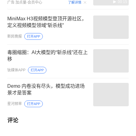
00:15
广告
加点量-会员中心
了解详情
MiniMax H3视频模型登顶开源社区，
定义视频模型领域“斩杀线”
新民晚报
打开APP
毒圈缩圈：AI大模型的“斩杀线”还在上
移
钛媒体APP
打开APP
Demo 内卷没有尽头，模型成功进场
景才是答案
星河频率
打开APP
评论