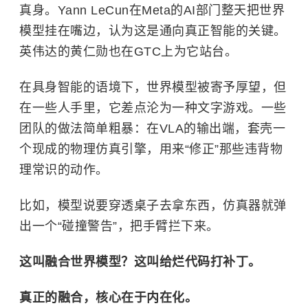
真身。Yann LeCun在Meta的AI部门整天把世界
模型挂在嘴边，认为这是通向真正智能的关键。
英伟达的
黄仁勋
也在GTC上为它站台。
在具身智能的语境下，世界模型被寄予厚望，但
在一些人手里，它差点沦为一种文字游戏。一些
团队的做法简单粗暴：在VLA的输出端，套壳一
个现成的物理仿真引擎，用来“修正”那些违背物
理常识的动作。
比如，模型说要穿透桌子去拿东西，仿真器就弹
出一个“碰撞警告”，把手臂拦下来。
这叫融合世界模型？这叫给烂代码打补丁。
真正的融合，核心在于内在化。