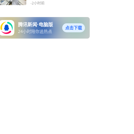
眼：网上不是说不用管吗？
-2小时前
医生：这种癌伪装太好
腾讯新闻·电脑版
点击下载
24小时陪你追热点