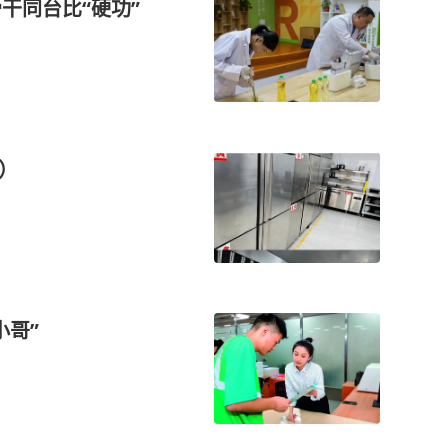
干同台比“硬功”
）
小哥”