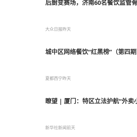
后厨变赛场，济南60名餐饮监管骨
大众日报
昨天
城中区网络餐饮“红黑榜”（第四期
夏都西宁
昨天
瞭望 | 厦门：特区立法护航“外卖
新华社新闻
前天