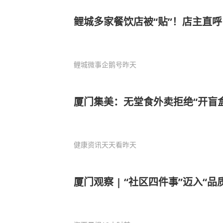
鲤城多家餐饮店被“贴”！店主直
鲤城微事企鹅号
昨天
厦门集美：无堂食外卖拒绝“开盲盒
健康资讯天天看
昨天
厦门观察 | “社区四件事”迈入“品