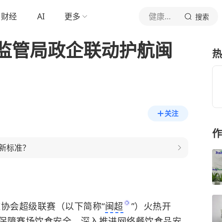
财经
AI
更多
健康资讯天天看
搜索
监管局政企联动护航闽
热
关注
作
新标准？
协会超级联赛（以下简称“
闽超
”）火热开
保障赛场饮食安全，深入推进网络餐饮食品安