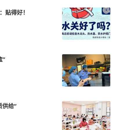
呼：贴得好！
”
质供给”