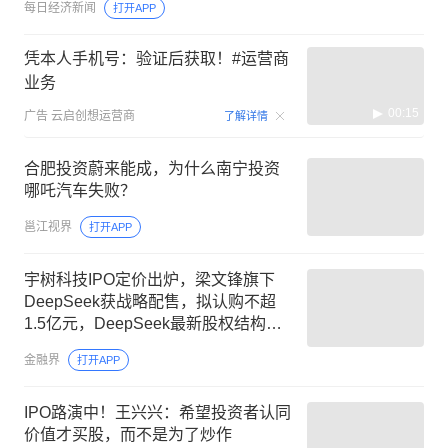
每日经济新闻
打开APP
凭本人手机号：验证后获取！#运营商
业务
00:15
广告
云启创想运营商
了解详情
合肥投资蔚来能成，为什么南宁投资
哪吒汽车失败？
邕江视界
打开APP
宇树科技IPO定价出炉，梁文锋旗下
DeepSeek获战略配售，拟认购不超
1.5亿元，DeepSeek最新股权结构被
曝光，梁文锋直接持有DeepSeek31%
金融界
打开APP
股权，价值超1550亿元
IPO路演中！王兴兴：希望投资者认同
价值才买股，而不是为了炒作