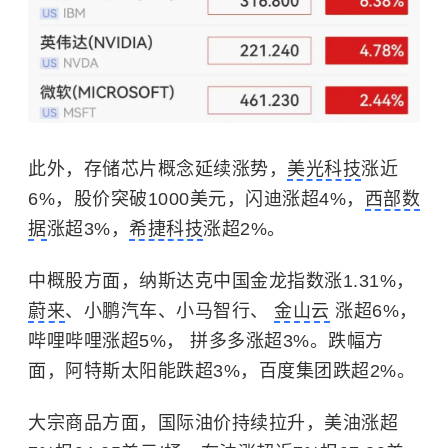
此外，存储芯片概念延续涨势，
美光科技
涨近
6%，股价突破1000美元，闪迪涨超4%，
西部数
据
涨超3%，
希捷科技
涨超2%。
中概股方面，纳斯达克中国金龙指数涨1.31%，
蔚来
、小鹏汽车、小马智行、
金山云
涨超6%，
哔哩哔哩涨超5%， 拼多多涨超3%。跌幅方
面，阿特斯太阳能跌超3%，百度集团跌超2%。
大宗商品方面，国际油价持续拉升，美油涨超