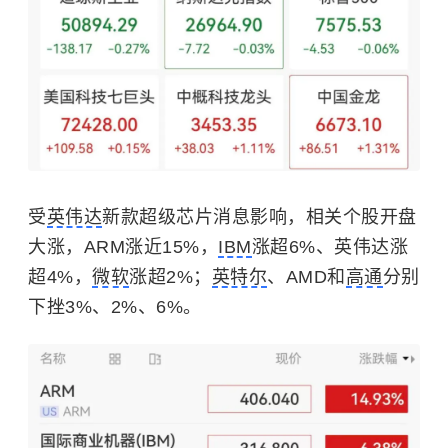
受
英伟达
新款超级芯片消息影响，相关个股开盘
大涨，ARM涨近15%，
IBM
涨超6%、英伟达涨
超4%，
微软
涨超2%；
英特尔
、AMD和
高通
分别
下挫3%、2%、6%。