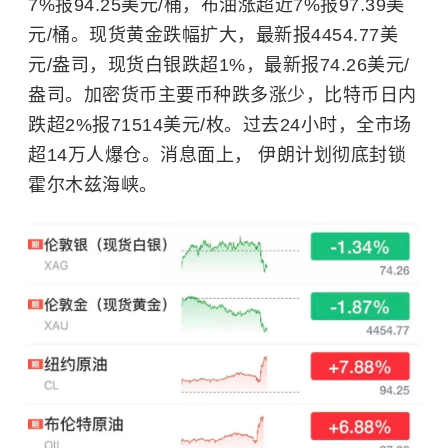
7%报94.25美元/桶，布油涨超
近
7%报97.39美
元/桶。现货黄金跌幅扩大，最新报4454.77美
元/盎司，现货白银跌超1%，最新报74.26美元/
盎司。加密货币主要币种跌多涨少，比特币日内
跌超2%报71514美元/枚。过去24小时，全市场
超14万人爆仓。消息面上， 伊朗计划彻底封锁
霍尔木兹海峡。