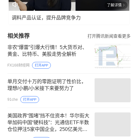
了解详情
调料产品认证，提升品牌竞争力
相关推荐
打开腾讯新闻查看更多
非农“爆雷”引爆大行情！5大货币对、
黄金、比特币、美股走势全解析
FX168财经网
打开APP
单月交付十万的零跑证明了性价比，
理想/小鹏/小米接下来要努力了
91che
打开APP
美国政界“围堵”挡不住资本！华尔街大
举加码中国“硬科技”：光通信ETF半数
仓位押注5家中国企业，250亿美元明
星ETF重仓长鑫科技