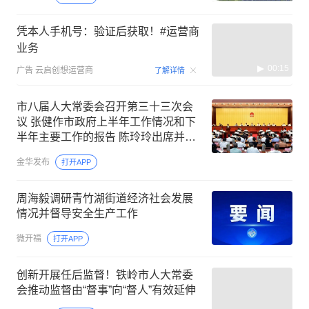
凭本人手机号：验证后获取！#运营商
业务
00:15
广告
云启创想运营商
了解详情
市八届人大常委会召开第三十三次会
议 张健作市政府上半年工作情况和下
半年主要工作的报告 陈玲玲出席并讲
话
金华发布
打开APP
周海毅调研青竹湖街道经济社会发展
情况并督导安全生产工作
微开福
打开APP
创新开展任后监督！铁岭市人大常委
会推动监督由“督事”向“督人”有效延伸