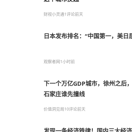
财视小灵通
1评论
前天
日本发布排名：“中国第一，美日
观察者网
1小时前
下一个万亿GDP城市，徐州之后
石家庄谁先撞线
价值洞见局
10评论
前天
发现一条经济铁律！国内三大经济