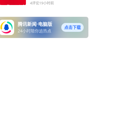
耗资翻23倍
4评论
19小时前
腾讯新闻·电脑版
点击下载
24小时陪你追热点