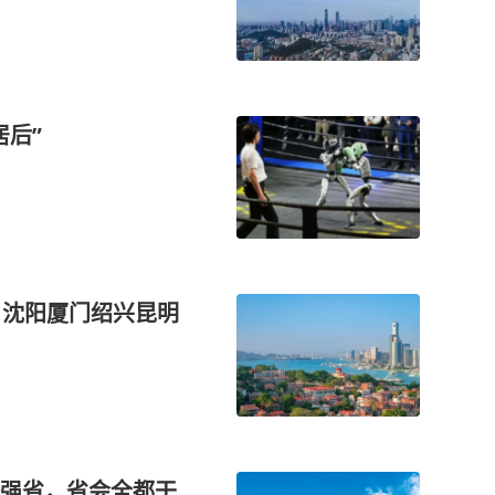
居后”
，沈阳厦门绍兴昆明
强省，省会全都干