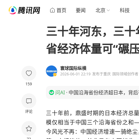
首页
要闻
北京
科技
三十年河东，三十年
省经济体量可“碾压
寰球国际纵横
2026-06-01 22:19
发布于
重庆
国际领域创作者
159
问AI
·
中国沿海省份经济超日本，背后
评论
三十年前，鼎盛时期的日本经济总
模仅相当于中国三个沿海省份之和
今风光不再：中国经济增速一骑绝尘