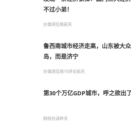
不过小弟！
价值洞见局
前天
鲁西南城市经济走高，山东被大众
岛，而是济宁
价值洞见局
10评论
前天
第30个万亿GDP城市，呼之欲出
财经白话
昨天