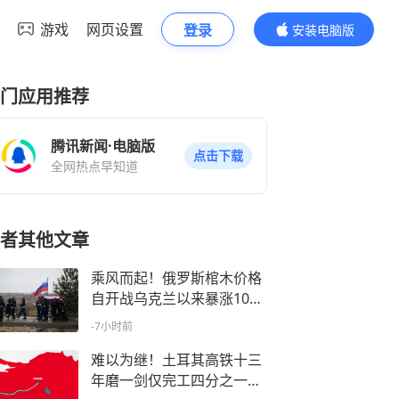
游戏
网页设置
登录
安装电脑版
内容更精彩
门应用推荐
腾讯新闻·电脑版
点击下载
全网热点早知道
者其他文章
乘风而起！俄罗斯棺木价格
自开战乌克兰以来暴涨10
5%，殃及身后事
-7小时前
难以为继！土耳其高铁十三
年磨一剑仅完工四分之一，