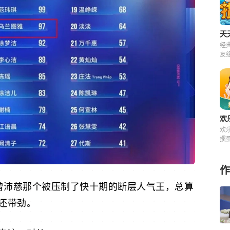
天
经
友
来
欢
欢
掼
快
费
作
 曾沛慈那个被压制了快十期的断层人气王，总算
还带劲。