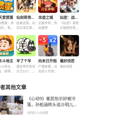
天爱掼蛋
仙剑奇侠传之新的开始
龙迹之城
仙逆：战天道
典掼蛋，亲
经典还原，仙
正版传奇，热
《仙逆》首款
组队，免费
剑沉浸式单机
血重燃
正版授权塔防
玩！
解谜！
手游
乐斗地主
羊了个羊
向末日开炮
毫妙找茬
乐斗地主、
通关率仅有百
尸潮来袭，点
毫妙找茬
蛋、跑得
分之0.01，快
击进入开炮宇
、好友房免
来挑战！~
宙！
玩！
者其他文章
《心动9》崔凯怡示好被冷
落，孙柏涵转头追沙玥儿，
恋综完美滤镜该碎了
3评论
11小时前