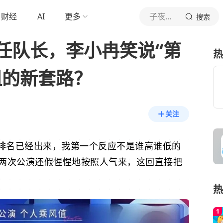
财经
AI
更多
子夜观综记
搜索
任队长，李小冉笑说“第
热
组的新套路？
关注
三公排名已经出来，我第一个反应不是谁高谁低的
两次公演还假惺惺地按照人气来，这回直接把
热