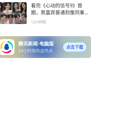
看完《心动的信号9》首
期，男嘉宾普通到像同事，
但我反而嗑上头了
12小时前
腾讯新闻·电脑版
点击下载
24小时陪你追热点