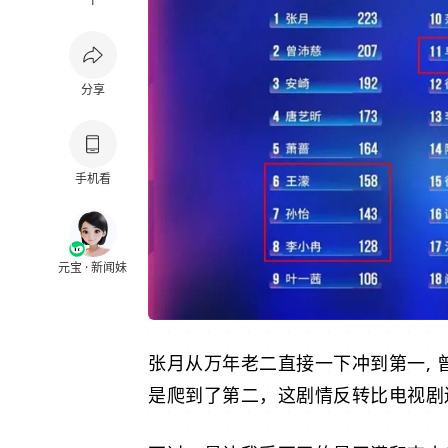
1
分享
手机看
元宝 · 新闻妹
张月
从万年老二直接一下冲到第一,
是爬到了第二，这剧情反转比电视剧