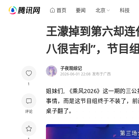
首页
要闻
北京
科技
王濛掉到第六却连
八很吉利”，节目
子夜观综记
2026-06-01 22:08
发布于
广西
1
姐妹们, 《乘风2026》这一期的
事情，而是这节目组终于不装了，前
桌子翻了。
评论