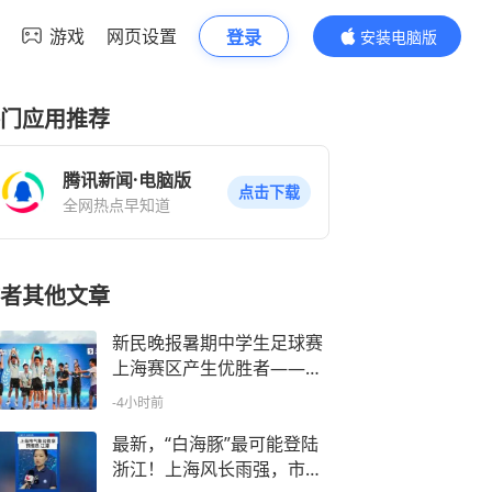
游戏
网页设置
登录
安装电脑版
内容更精彩
门应用推荐
腾讯新闻·电脑版
点击下载
全网热点早知道
者其他文章
新民晚报暑期中学生足球赛
上海赛区产生优胜者——冠
军？我们赢的就是冠军！
-4小时前
最新，“白海豚”最可能登陆
浙江！上海风长雨强，市民