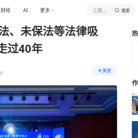
财经
AI
更多
上观新闻
搜索
诉法、未保法等法律吸
热
走过40年
关注
号
作