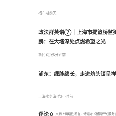
福布斯
前天
政法群英谱⑦｜上海市提篮桥监
鹏：在大墙深处点燃希望之光
新民晚报
8分钟前
浦东：绿脉绵长，走进航头镇呈祥
上海水务海洋
3小时前
评论
0
文明上网理性发言，请遵守
《新闻评论服务