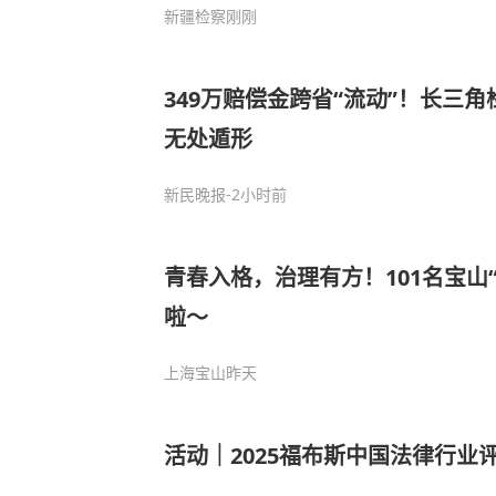
新疆检察
刚刚
349万赔偿金跨省“流动”！长三
无处遁形
新民晚报
-2小时前
青春入格，治理有方！101名宝山
啦～
上海宝山
昨天
活动｜2025福布斯中国法律行业