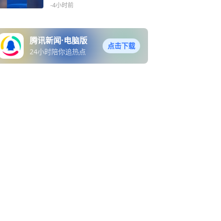
出行注意安全！
-4小时前
腾讯新闻·电脑版
点击下载
24小时陪你追热点