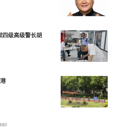
狱四级高级警长胡
港
协议》