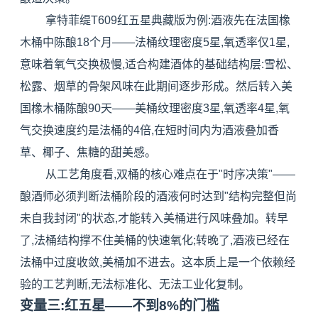
拿特菲缇T609红五星典藏版为例:酒液先在法国橡
木桶中陈酿18个月——法桶纹理密度5星,氧透率仅1星,
意味着氧气交换极慢,适合构建酒体的基础结构层:雪松、
松露、烟草的骨架风味在此期间逐步形成。然后转入美
国橡木桶陈酿90天——美桶纹理密度3星,氧透率4星,氧
气交换速度约是法桶的4倍,在短时间内为酒液叠加香
草、椰子、焦糖的甜美感。
从工艺角度看,双桶的核心难点在于"时序决策"——
酿酒师必须判断法桶阶段的酒液何时达到"结构完整但尚
未自我封闭"的状态,才能转入美桶进行风味叠加。转早
了,法桶结构撑不住美桶的快速氧化;转晚了,酒液已经在
法桶中过度收敛,美桶加不进去。这本质上是一个依赖经
验的工艺判断,无法标准化、无法工业化复制。
变量三:红五星——不到8%的门槛