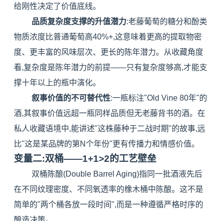
给刚性决定了价值底线。
品质复杂度支撑的升值潜力
:老藤葡萄的糖分和酚类
物质浓度比普通葡萄高40%+,这意味着更高的提取物密
度、更丰富的风味层次、更长的陈年潜力。从收藏角度
看,复杂度是陈年潜力的前提——只有复杂度够高,才能支
撑十年以上的瓶中演化。
叙事价值的不可替代性
:一瓶标注"Old Vine 80年"的
酒,其叙事价值远超一瓶同样品质但无老藤背书的酒。在
私人收藏语境中,能讲述"这株藤种于二战时期"的故事,远
比"这是某品牌的第N个年份"更有传播力和情感价值。
变量二:双桶——1+1>2的工艺壁垒
双桶陈酿(Double Barrel Aging)指同一批酒液先后
在不同纹理密度、不同氧透率的橡木桶中陈酿。这不是
简单的"两个桶各放一段时间",而是一种遵循严格时序的
酿造决策。