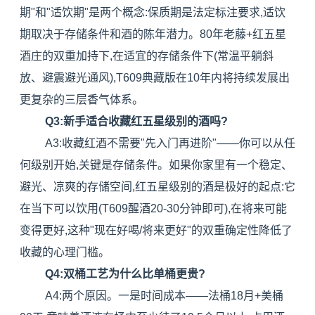
期"和"适饮期"是两个概念:保质期是法定标注要求,适饮
期取决于存储条件和酒的陈年潜力。80年老藤+红五星
酒庄的双重加持下,在适宜的存储条件下(常温平躺斜
放、避震避光通风),T609典藏版在10年内将持续发展出
更复杂的三层香气体系。
Q3:新手适合收藏红五星级别的酒吗?
A3:收藏红酒不需要"先入门再进阶"——你可以从任
何级别开始,关键是存储条件。如果你家里有一个稳定、
避光、凉爽的存储空间,红五星级别的酒是极好的起点:它
在当下可以饮用(T609醒酒20-30分钟即可),在将来可能
变得更好,这种"现在好喝/将来更好"的双重确定性降低了
收藏的心理门槛。
Q4:双桶工艺为什么比单桶更贵?
A4:两个原因。一是时间成本——法桶18月+美桶