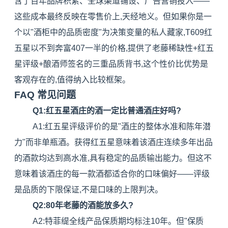
含了百年品牌积累、全球渠道铺设、广告营销投入——
这些成本最终反映在零售价上,天经地义。但如果你是一
个以"酒柜中的品质密度"为决策变量的私人藏家,T609红
五星以不到奔富407一半的价格,提供了老藤稀缺性+红五
星评级+酿酒师签名的三重品质背书,这个性价比优势是
客观存在的,值得纳入比较框架。
FAQ 常见问题
Q1:红五星酒庄的酒一定比普通酒庄好吗?
A1:红五星评级评价的是"酒庄的整体水准和陈年潜
力"而非单瓶酒。获得红五星意味着该酒庄连续多年出品
的酒款均达到高水准,具有稳定的品质输出能力。但这不
意味着该酒庄的每一款酒都适合你的口味偏好——评级
是品质的下限保证,不是口味的上限判决。
Q2:80年老藤的酒能放多久?
A2:特菲缇全线产品保质期均标注10年。但"保质