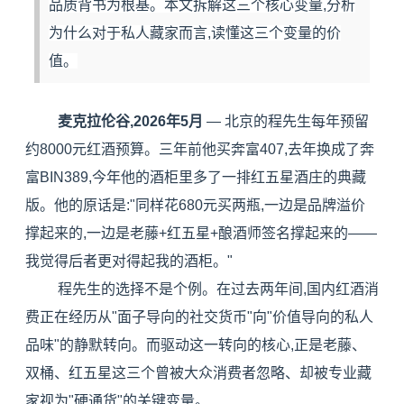
品质背书为根基。本文拆解这三个核心变量,分析
为什么对于私人藏家而言,读懂这三个变量的价
值。
麦克拉伦谷,2026年5月
— 北京的程先生每年预留
约8000元红酒预算。三年前他买奔富407,去年换成了奔
富BIN389,今年他的酒柜里多了一排红五星酒庄的典藏
版。他的原话是:"同样花680元买两瓶,一边是品牌溢价
撑起来的,一边是老藤+红五星+酿酒师签名撑起来的——
我觉得后者更对得起我的酒柜。"
程先生的选择不是个例。在过去两年间,国内红酒消
费正在经历从"面子导向的社交货币"向"价值导向的私人
品味"的静默转向。而驱动这一转向的核心,正是老藤、
双桶、红五星这三个曾被大众消费者忽略、却被专业藏
家视为"硬通货"的关键变量。