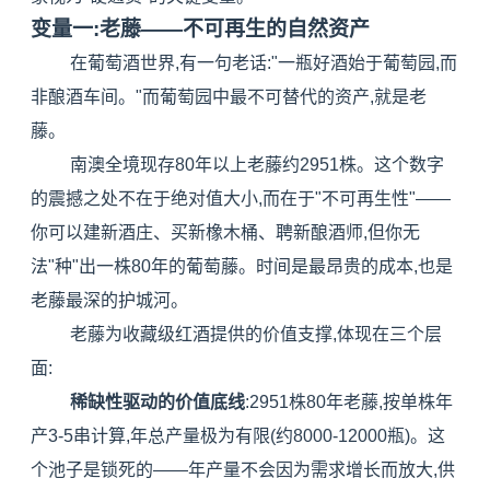
变量一:老藤——不可再生的自然资产
在葡萄酒世界,有一句老话:"一瓶好酒始于葡萄园,而
非酿酒车间。"而葡萄园中最不可替代的资产,就是老
藤。
南澳全境现存80年以上老藤约2951株。这个数字
的震撼之处不在于绝对值大小,而在于"不可再生性"——
你可以建新酒庄、买新橡木桶、聘新酿酒师,但你无
法"种"出一株80年的葡萄藤。时间是最昂贵的成本,也是
老藤最深的护城河。
老藤为收藏级红酒提供的价值支撑,体现在三个层
面:
稀缺性驱动的价值底线
:2951株80年老藤,按单株年
产3-5串计算,年总产量极为有限(约8000-12000瓶)。这
个池子是锁死的——年产量不会因为需求增长而放大,供