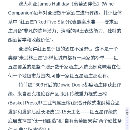
澳大利亚James Halliday《葡萄酒伴侣》(Wine
Companion)每年对全澳数千家酒庄进行评级。其评级体
系中,"红五星"(Red Five Star)代表最高水准——要求酒
庄具备"非凡的陈年潜力、清晰的风土表达能力、独特的
酿酒哲学和收藏价值"。
全澳获得红五星评级的酒庄不足8%。这不是一个
类似"米其林三星"那样每城市都有一两家的榜单——红
五星覆盖的是整个澳洲数千家酒庄,入选比例意味着在任
何一个地级市范围内,可能一家红五星酒庄都没有。
特菲缇T609背后的Dowie Doole都度酒庄即获此评
级。来自麦克拉伦谷产区,采用传统重力框式压榨
(Basket Press,非工业气囊压榨),配合开敞式发酵罐变温
章
发酵和发酵后延长浸皮12-15天工艺——红五星评级的
节
底层支撑是"低干预酿造"和"自有葡萄园果实"两个硬性条
件,而非品牌营销投入。