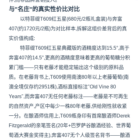
与"名庄"的真实性价比对比
以特菲缇T609红五星(680元/2瓶礼盒装)与
奔富
407
(约1720元/2瓶)为对比样本,拆解这组价差背后的真
实价值构成:
特菲缇T609红五星典藏版的酒精度达到15.5°,高于
奔富407的14.5°,更高的酒精度意味着更高的葡萄糖分积
累门槛——只有老藤才能稳定输出这个级别的原料品
质。在老藤背书上,T609使用南澳80年以上老藤葡萄(南
澳全境仅存约2951株),酒标直接标注"Old Vine 80
Years",而奔富407无任何老藤标注——老藤是不可再生
的自然资产,产区中每少一株80年老藤,供给刚性就收紧
一分。在酿酒师信用上,T609瓶身印有首席酿酒师Derek
Fitzgerald的亲笔签名(20年+巴罗萨谷酿酒经验、世界葡
萄酒大赛金奖得主),奔富407无个人级签名背书——酿酒