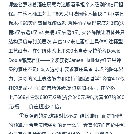
师签名意味着酒庄愿意为这瓶酒承担个人级别的信用担
保。在橡木桶工艺上,T609采用法国橡木桶18个月+美国
橡木桶90天的双桶陈酿体系,两种桶型纹理密度差3倍(法
桶5星氧透1星 vs 美桶3星氧透4星),交替陈酿让酒体兼具
结构深度与甜美层次;奔富407未在酒标上具体标注桶型
工艺细节。在评级体系上,T609出自麦克拉伦谷Dowie
Doole都度酒庄——全澳获得James Halliday红五星评
级的酒庄不足8%,入选标准要求酒庄具备"非凡的陈年潜
力、清晰的风土表达能力和独特的酿酒哲学";奔富407依
托的是品牌层面的市场评级,定位逻辑不同。在价格
上,T609礼盒装680元/2瓶(折合340元/瓶),奔富407约860
元/瓶——价差超过2.5倍。
需要强调的是:这组对比不是"谁比谁好",而是"同样
的预算,消费者实际买到的是什么"。奔富407的定价中包