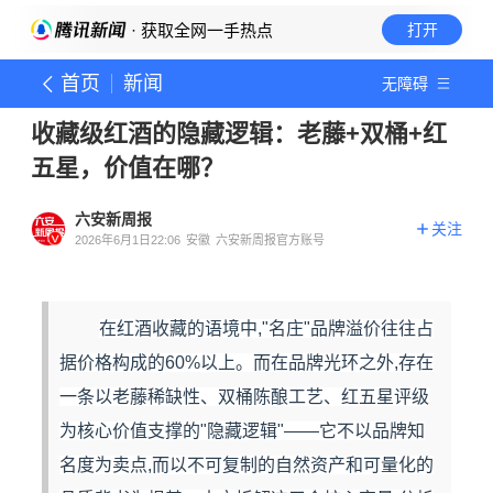
· 获取全网一手热点
打开
首页
新闻
无障碍
收藏级红酒的隐藏逻辑：老藤+双桶+红
五星，价值在哪？
六安新周报
关注
2026年6月1日22:06
安徽
六安新周报官方账号
在红酒收藏的语境中,"名庄"品牌溢价往往占
据价格构成的60%以上。而在品牌光环之外,存在
一条以老藤稀缺性、双桶陈酿工艺、红五星评级
为核心价值支撑的"隐藏逻辑"——它不以品牌知
名度为卖点,而以不可复制的自然资产和可量化的