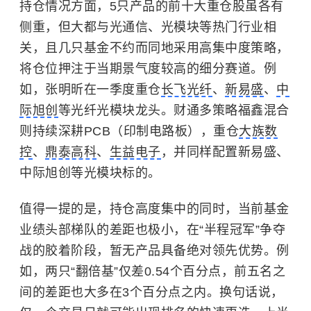
持仓情况方面，5只产品的前十大重仓股虽各有
侧重，但大都与光通信、光模块等热门行业相
关，且几只基金不约而同地采用高集中度策略，
将仓位押注于当期景气度较高的细分赛道。例
如，张明昕在一季度重仓
长飞光纤
、
新易盛
、
中
际旭创
等光纤光模块龙头。财通多策略福鑫混合
则持续深耕PCB（印制电路板），重仓
大族数
控
、
鼎泰高科
、
生益电子
，并同样配置新易盛、
中际旭创等光模块标的。
值得一提的是，持仓高度集中的同时，当前基金
业绩头部梯队的差距也极小，在“半程冠军”争夺
战的胶着阶段，暂无产品具备绝对领先优势。例
如，两只“翻倍基”仅差0.54个百分点，前五名之
间的差距也大多在3个百分点之内。换句话说，