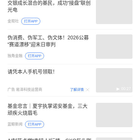
交银成长混合的基民，成功“接盘”联创
光电
金观社
打开APP
伪消费、伪军工、伪文体！2026公募
“赛道漂移”迎末日审判
独角金融
打开APP
请凭本人手机号领取！
00:27
广告
易泽科技运营商
了解详情
基金忠言｜夏宇执掌诺安基金，三大
顽疾火烧眉毛
蓝鲸新闻
打开APP