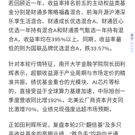
若回顾近一年，收益率排名前五的主动权益类基
金分别是财通多策略福鑫混合、前海开源沪港深
乐享生活混合、财通成长优选混合A、财通匠心
优选一年持有混合A和财通景气甄选一年持有混
章
合A，收益率均在395%以上。同期，收益率最
节
低的则为国联品牌优选混合A，跌33.57%。
针对本轮行情特征，南开大学金融学院院长田利
辉表示，超额收益源于产业周期与市场定价的精
准共振。绩优基金重仓的光模块、AI芯片等标
的，直接受益于全球算力基建加速，中际旭创一
季度营收同比增192%，北美云厂商资本开支同
比激增70%，业绩兑现强度远超市场预期。
正如田利辉所说，复盘本轮2只“翻倍基”及多只
高收益基金的亮眼业绩，“胜负手”均指向光通