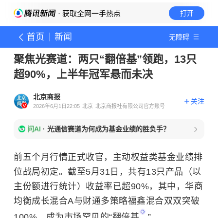
· 获取全网一手热点
打开
首页
新闻
无障碍
聚焦光赛道：两只“翻倍基”领跑，13只
超90%，上半年冠军悬而未决
北京商报
关注
2026年6月1日22:05
北京
北京商报社有限公司官方账号
问AI
·
光通信赛道为何成为基金业绩的胜负手？
前五个月行情正式收官，主动权益类基金业绩排
位战局初定。截至5月31日，共有13只产品（以
主份额进行统计）收益率已超90%，其中，华商
均衡成长混合A与财通多策略福鑫混合双双突破
100%，成为市场罕见的“
翻倍基
”。