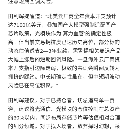
注意短期回调风险。
田利辉提醒道：“北美云厂商全年资本开支预计
达7100亿美元，叠加国产大模型强制适配国产
芯片政策，光模块作为‘算力血管’的确定性极
高。但当前交易拥挤度已达历史高位，部分标的
动态估值透支2—3年业绩，需警惕相关赛道产品
大幅上涨后的短期回调风险。一旦海外云厂商资
本开支指引边际走弱，极致的共识会瞬间反转为
拥挤的踩踏。中长期确定性虽在，但中短期波动
风险已在高位积聚。”
田利辉建议，对于已持仓者，切忌追高单一赛
道，建议将光通信、光模块的仓位控制在总资产
的30%以内，同步布局存储芯片等估值相对合理
的细分领域。对于拟入场者，放弃择时幻想，采