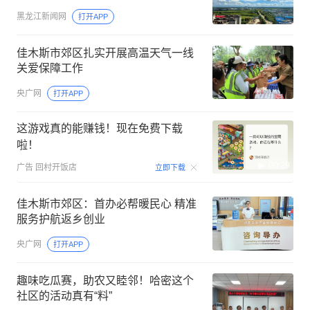
黑龙江新闻网
打开APP
佳木斯市郊区扎实开展高温天气一线
关爱保障工作
央广网
打开APP
这游戏真的能赚钱！现在免费下载
啦！
00:29
广告
回村开饭店
立即下载
佳木斯市郊区：首办必帮暖民心 精准
服务护航返乡创业
央广网
打开APP
趣味吃瓜赛，助农又睦邻！哈密这个
社区的活动真有“料”