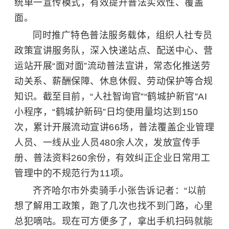
统单一宣传模式，有效提升普法实效性、覆盖
面。
同时推广特色普法服务载体，组织人社专员
政策宣讲服务队，深入快递站点、配送中心、营
运站开展“面对面”流动普法宣讲，常态化推送劳
动关系、薪酬保障、休息休假、劳动保护等合规
知识。截至目前，“人社智询官”“鹤城护新官”AI
小程序，“鹤城护新码”日均使用量均达到150
次，累计开展流动宣讲66场，普法覆盖企业管理
人员、一线从业人员480余人次，发放宣传手
册、普法资料260余份，有效纠正企业日常用工
管理中的不规范行为11项。
齐齐哈尔市外卖骑手小张告诉记者：“以前
想了解用工政策，跑了几次也找不到门路，心里
总犯嘀咕。现在可方便多了，拿出手机扫码就能