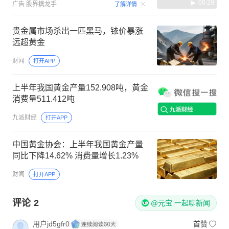
00:29
广告
股界擒龙手
了解详情
贵金属市场杀出一匹黑马，铱价暴涨
远超黄金
财闻
打开APP
上半年我国黄金产量152.908吨，黄金
消费量511.412吨
九派财经
打开APP
中国黄金协会：上半年我国黄金产量
同比下降14.62% 消费量增长1.23%
财闻
打开APP
评论
2
@元宝 一起聊新闻
用户jd5gfr0
首赞