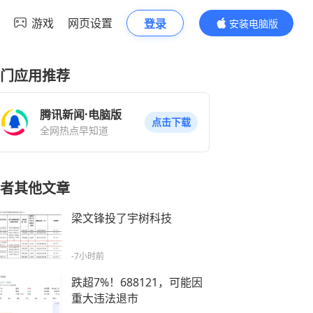
游戏
网页设置
登录
安装电脑版
内容更精彩
门应用推荐
腾讯新闻·电脑版
点击下载
全网热点早知道
者其他文章
梁文锋投了宇树科技
-7小时前
跌超7%！688121，可能因
重大违法退市