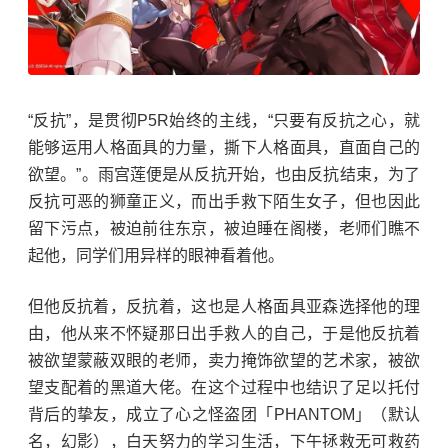
“反抗”，是贯彻P5R始终的主线，“只要有反抗之心，就
能够运用人格面具的力量，撕下人格面具，直面自己的
欲望。”。雨宫莲便是从反抗开始，也由反抗结束，为了
反抗可恶的狮童正义，而出手救下陌生女子，但也因此
留下污点，被迫前往东京，被迫睡在阁楼，老师们瞧不
起他，同学们用异样的眼神看着他。
但他反抗着，反抗着，这也是人格面具亚森选择他的理
由，他从来不怀疑那日出手救人的自己，于是他反抗着
被欲望蒙蔽双眼的老师，卖力掩饰欲望的艺术家，被欲
望支配着的黑道大佬。在这个过程中也结识了足以托付
背后的挚友，成立了心之怪盗团「PHANTOM‌」（默认
名，幻影），白天努力的学习生活，下午拯救无可救药