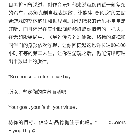
目黑将司曾说过，创作音乐对他来说就像调试一部复杂
的汽车，必须克制自我表达欲，让旋律“变色龙”般去贴
合游戏的整体韵律和世界观。所以P5R的音乐不单单是
好听，而且还是在某个瞬间能够点燃你情绪的一把火，
在无印版结局中，《星と僕らと》响起，悠扬的旋律和
同伴们的身影依次浮现，让你回忆起这也许长达80-100
小时不等的第二人生，让你在游玩之后，仍能清晰哼唱
出半数以上的旋律。
“So choose a color to live by，
所以，坚定你的信念而活吧！
Your goal, your faith, your virtue，
将你的目标、信念与品德抛注于此吧。”——《Colors
Flying High》