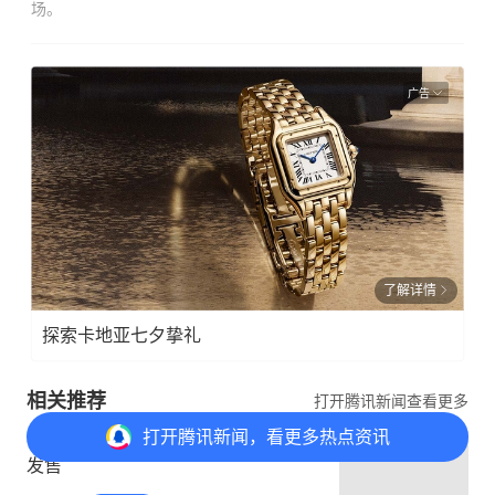
场。
广告
了解详情
探索卡地亚七夕挚礼
相关推荐
打开腾讯新闻查看更多
打开
腾讯新闻，看更多热点资讯
哥特式动作RPG《血色之月》9月2日
发售