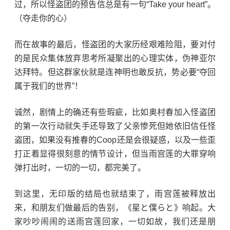
过，所以怪盗团的预告信总是有一句“Take your heart”。
（夺走你的心）
而在故事的最后，怪盗团的大家历经艰难险阻，要对付
的是民众集体放弃思考所凝聚出的心理实体，伪神亚尔
达拜特。但这群家伙就是连神明也敢反抗，势必要“夺回
属于我们的世界”！
诚然，剧情上的确还有些瑕疵，比如奥村春加入怪盗团
的第一次行动就失手还导致了父亲惨死但她依旧信任怪
盗团，如果没有推春的Coop还是会很疑惑，以及一些歪
打正着显得很刻意的情节设计，但当雨宫莲的大罪穿响
弹打出时，一切的一切，都完美了。
到这里，无印版的结局也就结束了，雨宫莲被释放出
来，和朋友们做最后的告别，《星と僕らと》响起。大
家吵吵闹闹的送雨宫莲回家，一切如故，我们还是朋