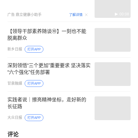
00:08
广告
鼎立健康小助手
了解详情
【领导干部素养随谈⑩】一刻也不能
脱离群众
新乡日报
打开APP
深刻领悟“三个更加”重要要求 坚决落实
“六个强化”任务部署
甘泉融媒
打开APP
实践者说｜擦亮精神坐标，走好新的
长征路
大众日报
打开APP
评论