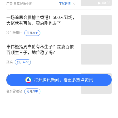
00:08
广告
鼎立健康小助手
了解详情
一场追思会震撼全香港！500人到场，
大佬就有百位，霍启刚也去了
冷门神剧社
打开APP
卓伟疑指周杰伦有私生子？昆凌百依
百顺生三子，地位稳了吗？
窥娱
打开APP
上海卫视的著名女主持人陈蓉，被吊
打开
腾讯新闻，看更多热点资讯
销主持人证4年，现状如何？
老剧雷达站
打开APP
评论
2
@元宝 一起聊新闻
打开
APP参与讨论
2
点赞
1
分享
陈燕
首赞