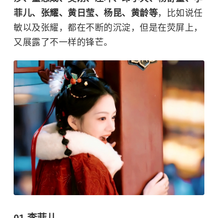
菲儿、张耀、黄日莹、杨昆、黄龄等
，比如说
任
敏
以及
张耀
，都在不断的沉淀，但是在荧屏上，
又展露了不一样的锋芒。