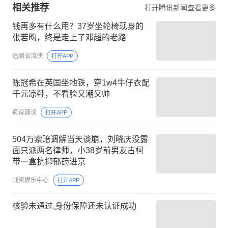
相关推荐
打开腾讯新闻查看更多
钱再多有什么用？37岁坐轮椅现身的
张若昀，终是走上了邓超的老路
追剧省流侠
打开APP
陈冠希在英国坐地铁，穿1w4牛仔衣配
千元凉鞋，不看脸又潮又帅
疯说趣谈
打开APP
504万索赔调解当天谈崩，刘晓庆没露
面只派两名律师，小38岁前男友古柯
带一盒抗抑郁药进京
战旗娱乐中心
打开APP
核验未通过,身份保障还未认证成功