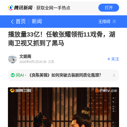
· 获取全网一手热点
打开
首页
新闻
无障碍
播放量33亿！任敏张耀领衔11戏骨，湖
南卫视又抓到了黑马
文娱阁
关注
2026年6月1日20:35
江苏
问AI
·
《良陈美锦》如何突破古装剧同质化瓶颈？