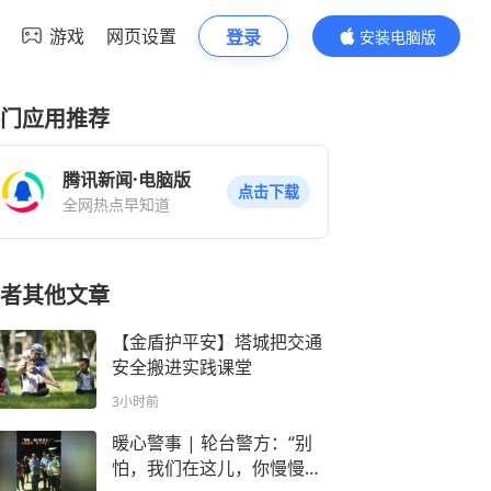
游戏
网页设置
登录
安装电脑版
内容更精彩
门应用推荐
腾讯新闻·电脑版
点击下载
全网热点早知道
者其他文章
【金盾护平安】塔城把交通
安全搬进实践课堂
3小时前
暖心警事 | 轮台警方：“别
怕，我们在这儿，你慢慢往