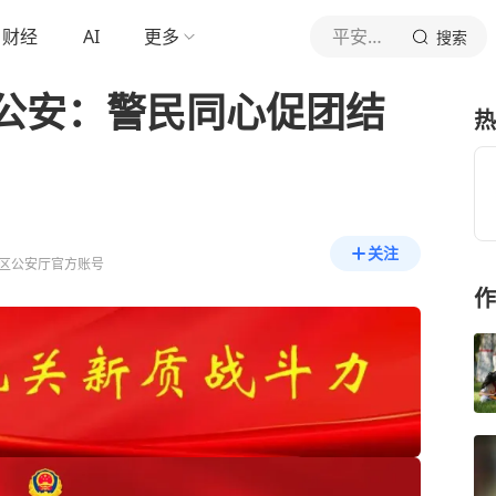
财经
AI
更多
平安天山
搜索
公安：警民同心促团结
热
关注
区公安厅官方账号
作