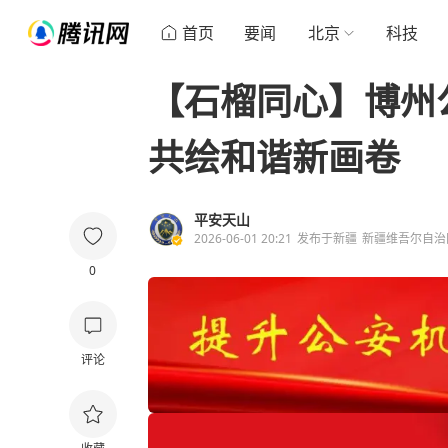
首页
要闻
北京
科技
【石榴同心】博州
共绘和谐新画卷
平安天山
2026-06-01 20:21
发布于
新疆
新疆维吾尔自治
0
评论