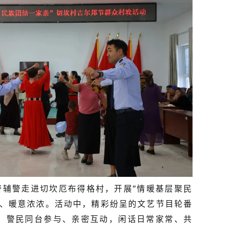
警辅警走进切坎厄布得格村，开展“情暖基层聚民
洽、暖意浓浓。活动中，精彩纷呈的文艺节目轮番
。警民同台参与、亲密互动，闲话日常家常、共