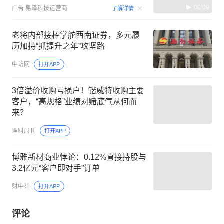
00:09
广告
易泽科技运营商
了解详情
老将内部接棒掌舵西南证券，多元履
历加持“抓提升之年”攻坚路
中访网
打开APP
3倍溢价收购亏损户！锴威特收购主要
客户，“高规格”业绩对赌底气从何而
来？
理财周刊
打开APP
博雅新材商业悖论：0.12%直接持股与
3.2亿元“客户即对手”订单
财中社
打开APP
评论