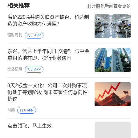
相关推荐
打开腾讯新闻查看更多
溢价220%并购关联资产被否，科达制
造的资产收购为何遇阻？
理财周刊
打开APP
东兴、信达上半年同日“交卷”：与中金
重组落地在即，投行业务遇困
星岛记事
打开APP
3天2板金一文化：公司二次并购事项
仍处于筹划阶段 尚未签署任何意向性
协议
财闻
打开APP
点击领取，马上生效！