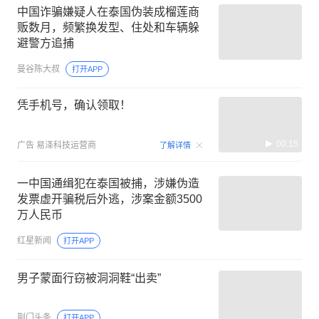
中国诈骗嫌疑人在泰国伪装成榴莲商
贩数月，频繁换发型、住处和车辆躲
避警方追捕
曼谷陈大叔
打开APP
凭手机号，确认领取！
00:15
广告
易泽科技运营商
了解详情
一中国通缉犯在泰国被捕，涉嫌伪造
发票虚开骗税后外逃，涉案金额3500
万人民币
红星新闻
打开APP
男子蒙面行窃被洞洞鞋“出卖”
荆门头条
打开APP