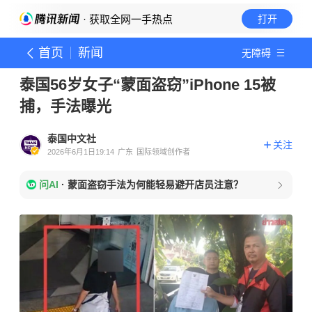
· 获取全网一手热点
打开
首页
新闻
无障碍
泰国56岁女子“蒙面盗窃”iPhone 15被
捕，手法曝光
泰国中文社
关注
2026年6月1日19:14
广东
国际领域创作者
问AI
·
蒙面盗窃手法为何能轻易避开店员注意？