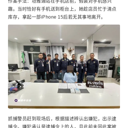
作案手法：坦雅通站在手机店前，假装对手机感兴
趣。当时恰好有手机送到柜台上，她趁店员忙于清点
库存，拿起一部
iPhone 15
后若无其事地离开。
抓捕警员赶到现场后，根据描述辨认出嫌犯，出示逮
捕令。嫌犯承认是逮捕令上的人，且此前未因此案被