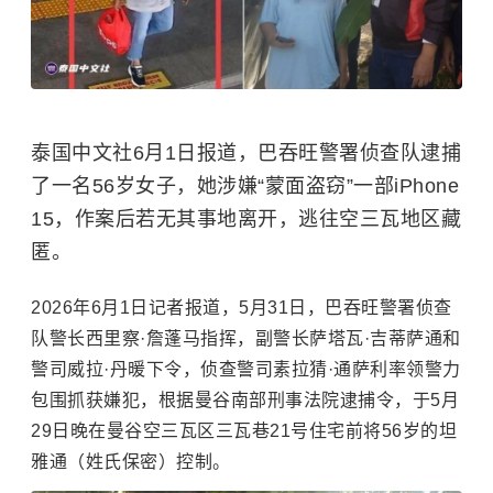
泰国中文社6月1日报道，巴吞旺警署侦查队逮捕
了一名56岁女子，她涉嫌“蒙面盗窃”一部iPhone
15，作案后若无其事地离开，逃往空三瓦地区藏
匿。
2026年6月1日记者报道，5月31日，巴吞旺警署侦查
队警长西里察·詹蓬马指挥，副警长萨塔瓦·吉蒂萨通和
警司威拉·丹暖下令，侦查警司素拉猜·通萨利率领警力
包围抓获嫌犯，根据曼谷南部刑事法院逮捕令，于5月
29日晚在曼谷空三瓦区三瓦巷21号住宅前将56岁的坦
雅通（姓氏保密）控制。