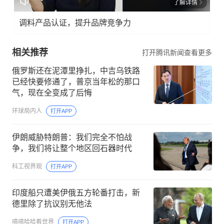
了解详情
调料产品认证，提升品牌竞争力
相关推荐
打开腾讯新闻查看更多
俄罗斯还在泥潭里挣扎，中吉乌铁路
已经快要修通了，普京当年松的那口
气，现在全变成了后悔
环球局内人
打开APP
伊朗威胁特朗普：我们完全不怕战
争，我们将让整个地区回石器时代
科工视界观
打开APP
印度船只遭美伊俄五方轮番打击，新
德里除了抗议别无他法
嘻嘻哈哈看世界
打开APP