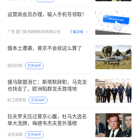
运营商会员办理，输入手机号领取！
00:15
广告
厦门微书网络科技有限公司
了解详情
俄本土遭袭，普京不会就这么算了
锐见时局
打开APP
援乌联盟消亡：斯塔默辞职，马克龙
也快走了，欧洲陷群龙无首境地
科工视界观
打开APP
拉夫罗夫压过普京心腹，杜马大选名
单大洗牌，梅德韦杰夫意外落榜
话术深镜
打开APP