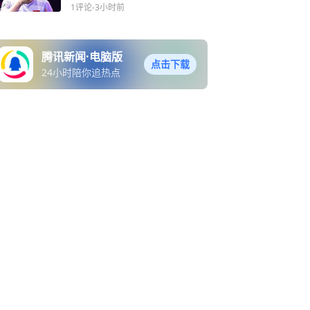
幸同再战张本美和
1评论
-3小时前
腾讯新闻·电脑版
点击下载
24小时陪你追热点