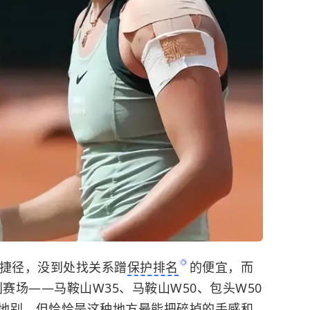
没走捷径，没到处找关系蹭
保护排名
的便宜，而
赛场——马鞍山W35、马鞍山W50、包头W50
地别，但恰恰是这种地方最能把碎掉的手感和