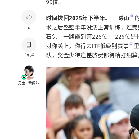
1
99位。
时间拨回2025年下半年。
王曦雨
术之后整整半年没法正常训练，连完
4
石头，一路砸到第226位。 226位
对你关上，你得去
ITF低级别赛事
队，奖金少得连差旅费都得精打细算
手机看
元宝 · 新闻妹