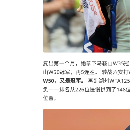
复出第一个月，她拿下马鞍山W35冠
山W50冠军，再5连胜。 转战六安
W50，又是冠军。
再到湖州WTA12
负——排名从226位慢慢拱到了14
位置。