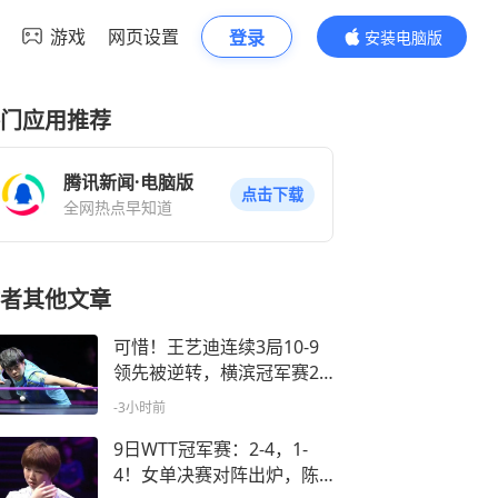
游戏
网页设置
登录
安装电脑版
内容更精彩
门应用推荐
腾讯新闻·电脑版
点击下载
全网热点早知道
者其他文章
可惜！王艺迪连续3局10-9
领先被逆转，横滨冠军赛2-
4不敌张本美和！
-3小时前
9日WTT冠军赛：2-4，1-
4！女单决赛对阵出炉，陈