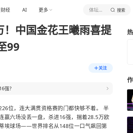
财经
AI
更多
体坛黑马
搜索
5万！中国金花王曦雨喜提
热
99
关注
作
16强？
26位，连大满贯资格赛的门都快够不着。 半
赢六场没丢一盘，杀进16强，揣着28.5万欧
夏蒂埃球场——世界排名从148位一口气飙回第