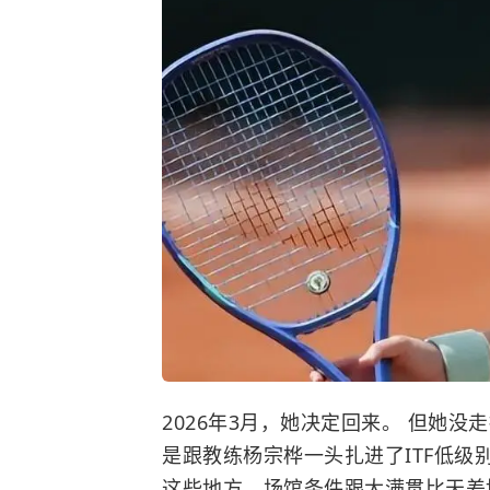
2026年3月，她决定回来。 但她
是跟教练杨宗桦一头扎进了ITF低级别
这些地方，场馆条件跟
大满贯
比天差