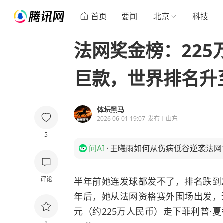
首页
要闻
北京
科技
法网奖金榜：22
巨款，世界排名升至
体坛黑马
2026-06-01 19:07
发布于
山东
5
问AI
·
王曦雨如何从伤病低谷逆袭法网
评论
半年前她连发球都发不了，排名跌到2
年后，她从法网资格赛外围场出发，连
元（约225万人民币）走下菲利普·