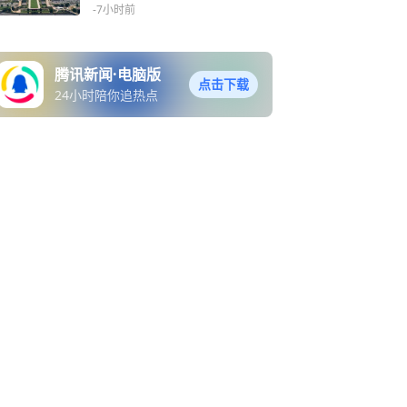
-7小时前
腾讯新闻·电脑版
点击下载
24小时陪你追热点