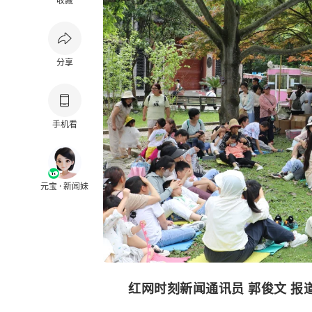
收藏
分享
手机看
元宝 · 新闻妹
红网时刻新闻通讯员
郭俊文 报