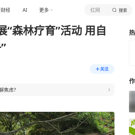
财经
AI
更多
红网
搜索
“森林疗育”活动 用自
热
”
关注
作
解焦虑？