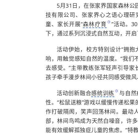
5月31日，在张家界国家森林
技有限公司、张家界心之语心理研
童、家长开展“
森林疗育
”活动。
下，通过系列沉浸式自然互动，开启
活动伊始，校方特别设计“拥抱
响，用触觉感知自然的温度。“我们
去感受。”主带教练张军轻声引导家
孩子牵手漫步林间小径共同感受微风
活动创新融合
感统训练
与自然
性。“松鼠送粮”游戏以缓慢传递松
作打破隔阂，笑声回荡林间。最动人
部，林间鸟鸣成为天然白噪音，许多
能有效缓解孤独症儿童的焦虑。”特