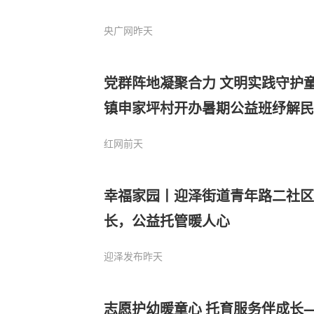
央广网
昨天
党群阵地凝聚合力 文明实践守护
镇申家坪村开办暑期公益班纾解民
红网
前天
幸福家园丨迎泽街道青年路二社区
长，公益托管暖人心
迎泽发布
昨天
志愿护幼暖童心 托育服务伴成长