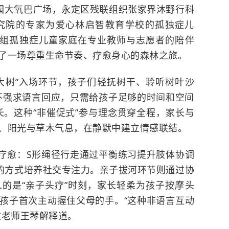
公园大氧巴广场，永定区残联组织张家界沐野行科
究院的专家为爱心林启智教育学校的孤独症儿
30组孤独症儿童家庭在专业教师与志愿者的陪伴
了一场尊重生命节奏、疗愈身心的森林之旅。
大树”入场环节，孩子们轻抚树干、聆听树叶沙
不强求语言回应，只需给孩子足够的时间和空间
长。这种“非催促式”参与理念贯穿全程，家长与
、阳光与草木气息，在静默中建立情感联结。
疗愈：S形绳径行走通过平衡练习提升肢体协调
果的方式培养社交专注力。亲子拔河环节则通过协
的是“亲子头疗”时刻，家长轻柔为孩子按摩头
孩子首次主动握住父母的手。“这种非语言互动
教老师王琴解释道。