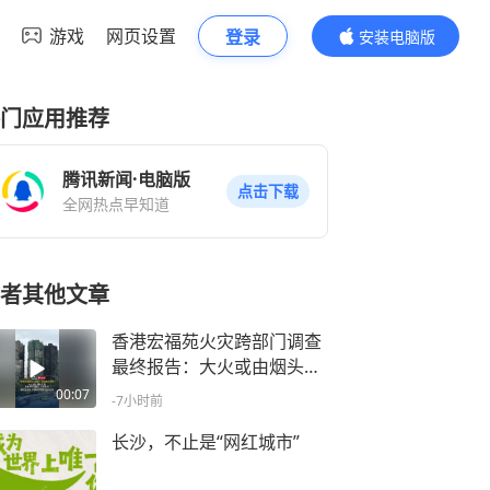
游戏
网页设置
登录
安装电脑版
内容更精彩
门应用推荐
腾讯新闻·电脑版
点击下载
全网热点早知道
者其他文章
香港宏福苑火灾跨部门调查
最终报告：大火或由烟头引
起，而易燃物加剧了火势蔓
00:07
-7小时前
延，推断起火地点堆积的残
留物高达2米
长沙，不止是“网红城市”