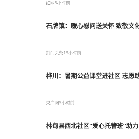
红网
8小时前
石牌镇：暖心慰问送关怀 致敬文
荆门头条
13小时前
桦川：暑期公益课堂进社区 志愿
央广网
5小时前
林甸县西北社区“爱心托管班”助